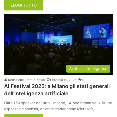
LEGGI TUTTO
Artificial Intelligence
Redazione Startup-news
Febbraio 19, 2025
0
AI Festival 2025: a Milano gli stati generali
dell’intelligenza artificiale
Oltre 160 speaker da tutto il mondo, 14 sale formative, + 50 tra
espositori e sponsor, aziende leader come Microsoft,…