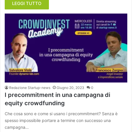
LEGGI TUTTO
Redazione Startup-news
Giugno 20, 2023
0
I precommitment in una campagna di
equity crowdfunding
Che cosa sono e come si usano i precommitment? Senza è
spesso impossibile portare a termine con successo una
campagna…