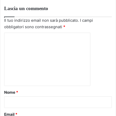
Lascia un commento
Il tuo indirizzo email non sarà pubblicato.
I campi
obbligatori sono contrassegnati
*
C
o
m
m
e
n
t
o
Nome
*
*
Email
*