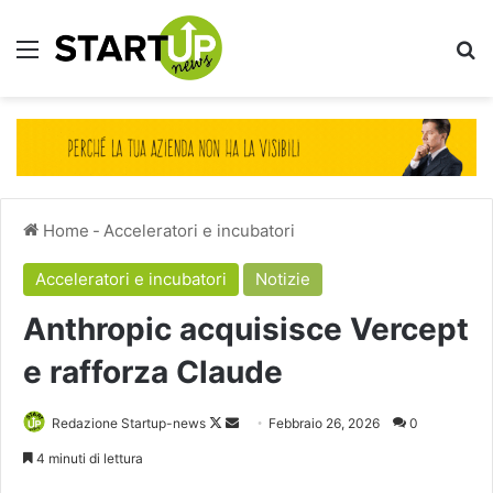
Menu
Ce
Home
-
Acceleratori e incubatori
Acceleratori e incubatori
Notizie
Anthropic acquisisce Vercept
e rafforza Claude
Follow
Invia
Redazione Startup-news
Febbraio 26, 2026
0
on
un'email
4 minuti di lettura
X