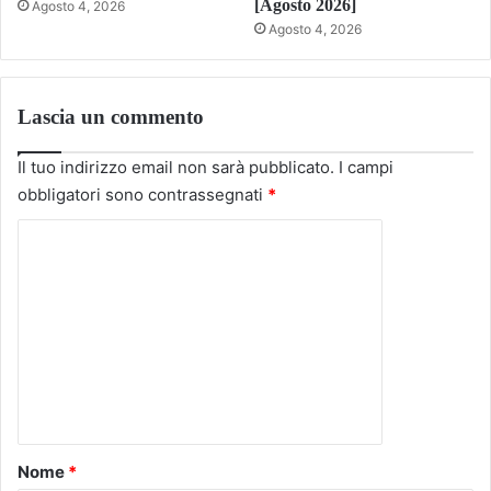
[Agosto 2026]
Agosto 4, 2026
Agosto 4, 2026
Lascia un commento
Il tuo indirizzo email non sarà pubblicato.
I campi
obbligatori sono contrassegnati
*
C
o
m
m
e
n
t
o
Nome
*