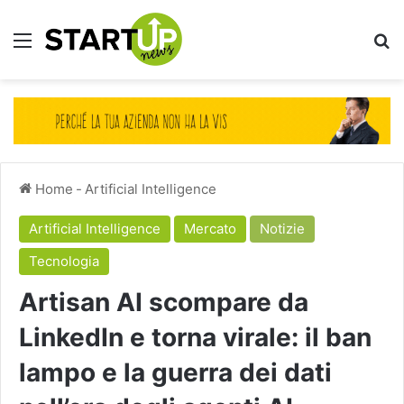
Menu
Ce
Home
-
Artificial Intelligence
Artificial Intelligence
Mercato
Notizie
Tecnologia
Artisan AI scompare da
LinkedIn e torna virale: il ban
lampo e la guerra dei dati