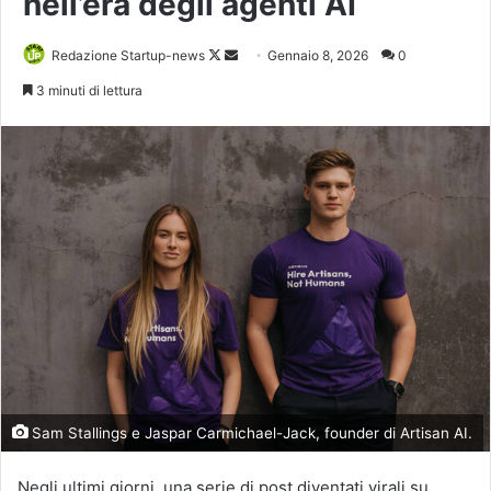
nell’era degli agenti AI
Follow
Invia
Redazione Startup-news
Gennaio 8, 2026
0
on
un'email
3 minuti di lettura
X
Sam Stallings e Jaspar Carmichael-Jack, founder di Artisan AI.
Negli ultimi giorni, una serie di post diventati virali su