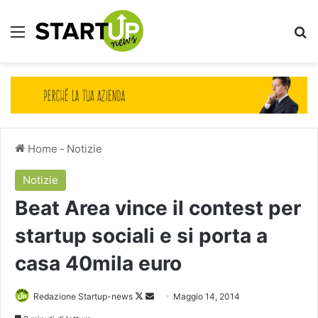
Menu
Ce
Home
-
Notizie
Notizie
Beat Area vince il contest per
startup sociali e si porta a
casa 40mila euro
Follow
Invia
Redazione Startup-news
Maggio 14, 2014
on
un'email