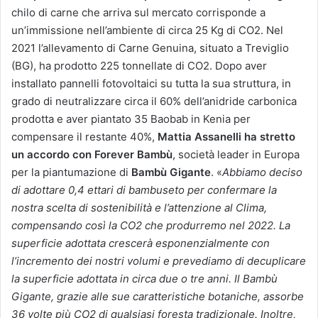
chilo di carne che arriva sul mercato corrisponde a
un’immissione nell’ambiente di circa 25 Kg di CO2. Nel
2021 l’allevamento di Carne Genuina, situato a Treviglio
(BG), ha prodotto 225 tonnellate di CO2. Dopo aver
installato pannelli fotovoltaici su tutta la sua struttura, in
grado di neutralizzare circa il 60% dell’anidride carbonica
prodotta e aver piantato 35 Baobab in Kenia per
compensare il restante 40%,
Mattia Assanelli ha stretto
un accordo con Forever Bambù
, società leader in Europa
per la piantumazione di
Bambù Gigante
. «
Abbiamo deciso
di adottare 0,4 ettari di bambuseto per confermare la
nostra scelta di sostenibilità e l’attenzione al Clima,
compensando così la CO2 che produrremo nel 2022. La
superficie adottata crescerà esponenzialmente con
l’incremento dei nostri volumi e prevediamo di decuplicare
la superficie adottata in circa due o tre anni. Il Bambù
Gigante, grazie alle sue caratteristiche botaniche, assorbe
36 volte più CO2 di qualsiasi foresta tradizionale. Inoltre,