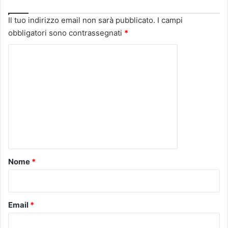
Il tuo indirizzo email non sarà pubblicato.
I campi
obbligatori sono contrassegnati
*
C
o
m
m
e
n
t
o
Nome
*
*
Email
*