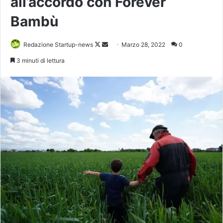
all’accordo con Forever
Bambù
Follow
Invia
Redazione Startup-news
Marzo 28, 2022
0
on
un'email
3 minuti di lettura
X