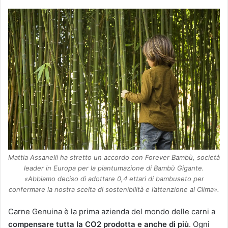
Mattia Assanelli ha stretto un accordo con Forever Bambù, società
leader in Europa per la piantumazione di Bambù Gigante.
«Abbiamo deciso di adottare 0,4 ettari di bambuseto per
confermare la nostra scelta di sostenibilità e l’attenzione al Clima».
Carne Genuina è la prima azienda del mondo delle carni a
compensare tutta la CO2 prodotta e anche di più
. Ogni