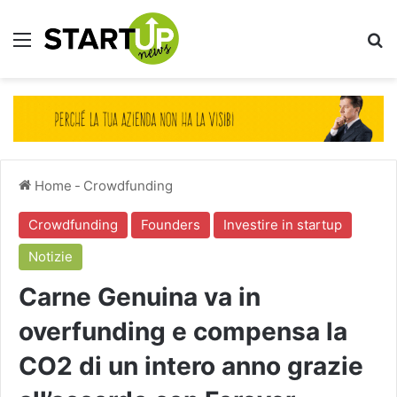
Menu
Ce
Home
-
Crowdfunding
Crowdfunding
Founders
Investire in startup
Notizie
Carne Genuina va in
overfunding e compensa la
CO2 di un intero anno grazie