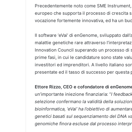
Precedentemente noto come SME Instrument, l’
europeo che supporta il processo di crescita su
vocazione fortemente innovativa, ed ha un budge
Il software ‘eVai’ di enGenome, sviluppato dall
malattie genetiche rare attraverso l’interpret
Innovation Council superando un processo di 
prime fasi, in cui le candidature sono state val
investitori ed imprenditori. A livello italiano
presentate ed il tasso di successo per questa pr
Ettore Rizzo, CEO e cofondatore di enGenom
un’importante iniezione finanziaria: “
I feedback
selezione confermano la validità della soluzion
bioinformatica, ‘eVai’ ha l’obiettivo di aumentar
genetici basati sul sequenziamento del DNA val
genomiche finora escluse dal processo interpr