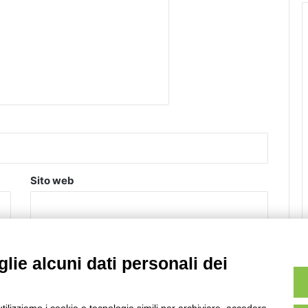
Sito web
lie alcuni dati personali dei
m.
Scopri come vengono elaborati i dati derivati dai