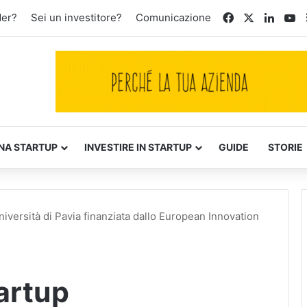
Facebook
X
Linked
Yo
der?
Sei un investitore?
Comunicazione
NA STARTUP
INVESTIRE IN STARTUP
GUIDE
STORIE
niversità di Pavia finanziata dallo European Innovation
artup