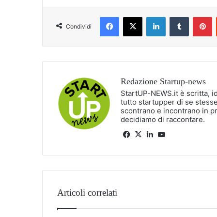
Facebook
X
LinkedIn
Tumblr
P
Condividi
Redazione Startup-news
StartUP-NEWS.it è scritta, i
tutto startupper di se stesse
scontrano e incontrano in p
decidiamo di raccontare.
Facebook
X
LinkedIn
You
Tube
Articoli correlati