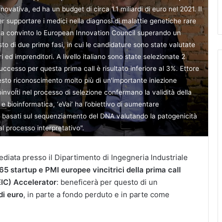
ovativa, ed ha un budget di circa 1.1 miliardi di euro nel 2021. Il
r supportare i medici nella diagnosi di malattie genetiche rare
, ha convinto lo European Innovation Council superando un
 di due prime fasi, in cui le candidature sono state valutate
i ed imprenditori. A livello italiano sono state selezionate 2
ccesso per questa prima call è risultato inferiore al 3%. Ettore
to riconoscimento molto più di un'importante iniezione
oinvolti nel processo di selezione confermano la validità della
e bioinformatica, ‘eVai’ ha l’obiettivo di aumentare
ci basati sul sequenziamento del DNA valutando la patogenicità
l processo interpretativo".
nsediata presso il Dipartimento di Ingegneria Industriale
 65 startup e PMI europee vincitrici della prima call
EIC) Accelerator
: beneficerà per questo di un
di euro
, in parte a fondo perduto e in parte come