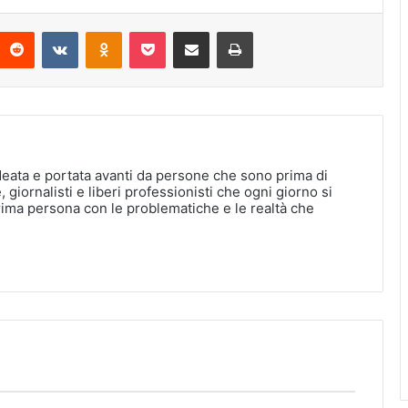
interest
Reddit
VKontakte
Odnoklassniki
Pocket
Condividi via Email
Stampa
deata e portata avanti da persone che sono prima di
, giornalisti e liberi professionisti che ogni giorno si
rima persona con le problematiche e le realtà che