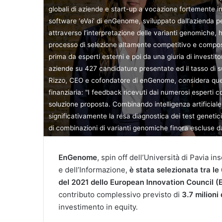
globali di aziende e start-up a vocazione fortemente inn
software ‘eVai’ di enGenome, sviluppato dall’azienda pe
attraverso l’interpretazione delle varianti genomiche
processo di selezione altamente competitivo e composto
prima da esperti esterni e poi da una giuria di investitor
aziende su 427 candidature presentate ed il tasso di su
Rizzo, CEO e cofondatore di enGenome, considera ques
finanziaria: "I feedback ricevuti dai numerosi esperti c
soluzione proposta. Combinando intelligenza artificiale 
significativamente la resa diagnostica dei test geneti
di combinazioni di varianti genomiche finora escluse da
EnGenome
, spin off dell’Università di Pavia i
e dell’Informazione,
è stata selezionata tra le
del 2021 dello European Innovation Council
(
contributo complessivo previsto di
3.7 milioni 
investimento in equity.