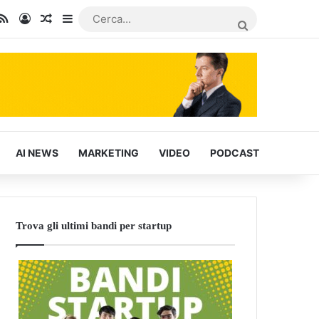
In
u Tube
RSS
Accedi
Articoli Casuali
Barra laterale
CERCA...
AI NEWS
MARKETING
VIDEO
PODCAST
Trova gli ultimi bandi per startup