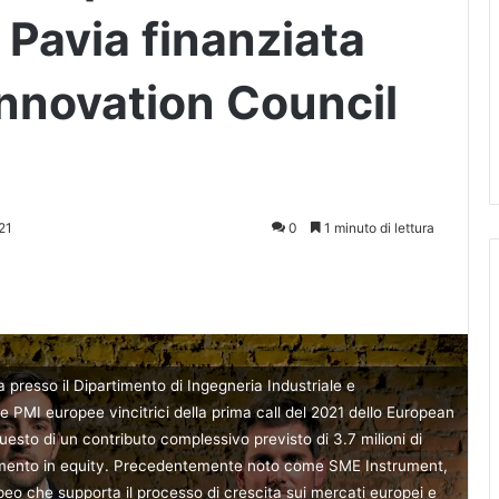
i Pavia finanziata
Innovation Council
21
0
1 minuto di lettura
 presso il Dipartimento di Ingegneria Industriale e
 e PMI europee vincitrici della prima call del 2021 dello European
esto di un contributo complessivo previsto di 3.7 milioni di
timento in equity. Precedentemente noto come SME Instrument,
peo che supporta il processo di crescita sui mercati europei e