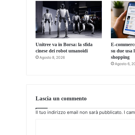
Unitree va in Borsa: la sfida
E-commerce,
cinese dei robot umanoidi
su due usa l
shopping
Agosto 8, 2026
Agosto 6, 2
Lascia un commento
Il tuo indirizzo email non sarà pubblicato.
I cam
C
o