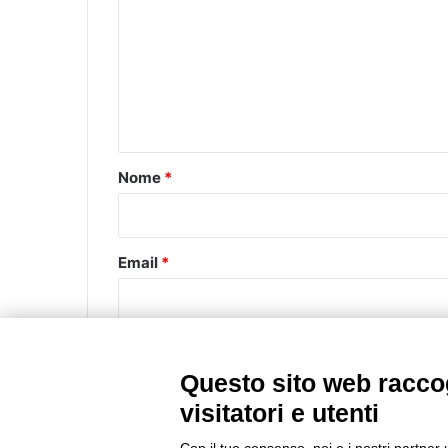
m
m
e
n
t
o
Nome
*
*
Email
*
Questo sito web raccog
Questo sito utilizza Akismet per ridurre lo spa
visitatori e utenti
commenti
.