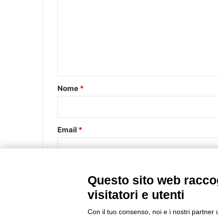
m
m
e
n
t
o
Nome
*
*
Email
*
Questo sito web raccog
visitatori e utenti
Questo sito utilizza Akismet per ridurre lo spa
commenti
.
Con il tuo consenso, noi e i nostri partner 