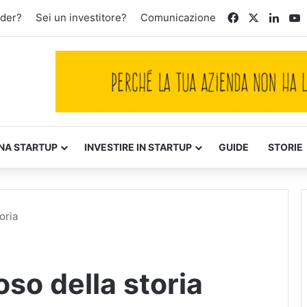
Facebook
X
Linke
Y
nder?
Sei un investitore?
Comunicazione
NA STARTUP
INVESTIRE IN STARTUP
GUIDE
STORIE
oria
oso della storia