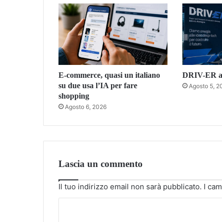
E-commerce, quasi un italiano
DRIV-ER ac
su due usa l’IA per fare
Agosto 5, 2
shopping
Agosto 6, 2026
Lascia un commento
Il tuo indirizzo email non sarà pubblicato.
I cam
C
o