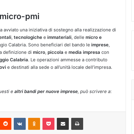
 micro-pmi
a avviato una iniziativa di sostegno alla realizzazione di
entali
,
tecnologiche
e
immateriali
, delle
micro e
ggio Calabria. Sono beneficiari del bando le
imprese
,
la definizione di
micro
,
piccola
e
media
impresa
con
eggio Calabria
. Le operazioni ammesse a contributo
ovi
e destinati alla sede o all’unità locale dell’impresa.
uesti e
altri bandi per nuove imprese
, può scrivere a
:
interest
Reddit
VKontakte
Odnoklassniki
Pocket
Condividi via Email
Stampa