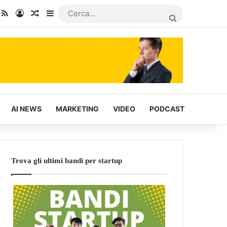
dIn
ou Tube
RSS
Accedi
Articoli Casuali
Barra laterale
CERCA...
AI NEWS
MARKETING
VIDEO
PODCAST
Trova gli ultimi bandi per startup