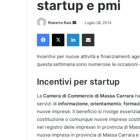
startup e pmi
Invia
Roberto Rais
Luglio 28, 2014
un'email
Facebook
X
LinkedIn
Condividi via Email
Incentivi per nuove attività e finanziamenti ag
questa settimana sono numerose le occasioni d
Incentivi per startup
La
Camera di Commercio di Massa Carrara
ha
servizi di
informazione
,
orientamento
,
formaz
nuove imprese. Il beneficio si rivolge essenzial
costituzione o comunque nuove imprese costi
nel registro delle imprese) in provincia di Mas
nuova impresa in provincia di Massa Carrara e