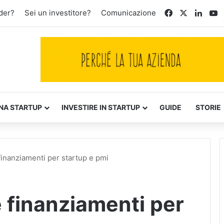
Facebook
X
Linke
Y
der?
Sei un investitore?
Comunicazione
NA STARTUP
INVESTIRE IN STARTUP
GUIDE
STORIE
finanziamenti per startup e pmi
e finanziamenti per