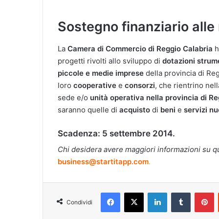
Sostegno finanziario alle
La
Camera di Commercio di Reggio Calabria
h
progetti rivolti allo sviluppo di
dotazioni
strum
piccole e medie imprese
della provincia di Re
loro
cooperative
e
consorzi
, che rientrino nel
sede e/o
unità
operativa
nella provincia di R
saranno quelle di
acquisto
di
beni
e
servizi
nu
Scadenza:
5 settembre 2014.
Chi desidera avere maggiori informazioni su q
business@startitapp.com
.
Facebook
X
LinkedIn
Tumblr
P
Condividi