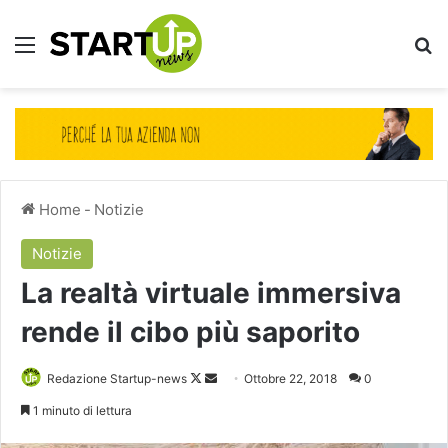
Menu
Ce
Home
-
Notizie
Notizie
La realtà virtuale immersiva
rende il cibo più saporito
Follow
Invia
Redazione Startup-news
Ottobre 22, 2018
0
on
un'email
1 minuto di lettura
X