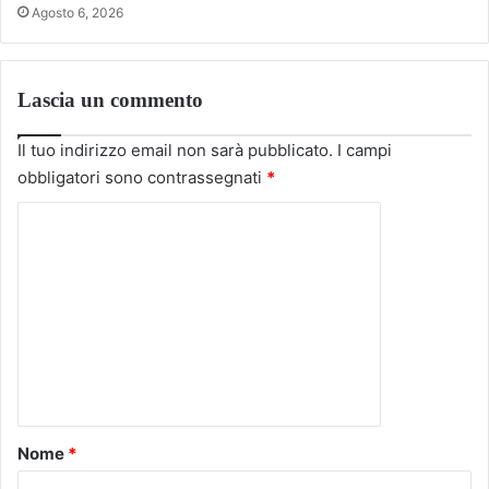
Agosto 6, 2026
Lascia un commento
Il tuo indirizzo email non sarà pubblicato.
I campi
obbligatori sono contrassegnati
*
C
o
m
m
e
n
t
o
Nome
*
*