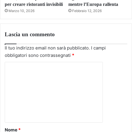
per creare ristoranti invisibili
mentre l’Europa rallenta
Marzo 10, 2026
Febbraio 12, 2026
Lascia un commento
Il tuo indirizzo email non sarà pubblicato.
I campi
obbligatori sono contrassegnati
*
C
o
m
m
e
n
t
o
Nome
*