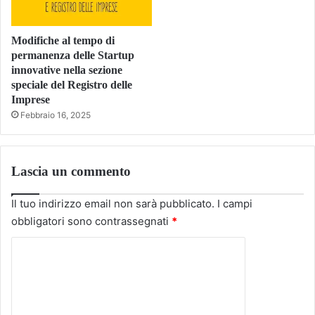
Modifiche al tempo di
permanenza delle Startup
innovative nella sezione
speciale del Registro delle
Imprese
Febbraio 16, 2025
Lascia un commento
Il tuo indirizzo email non sarà pubblicato.
I campi
obbligatori sono contrassegnati
*
C
o
m
m