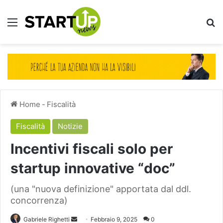
Menu
Ce
Home
-
Fiscalità
Fiscalità
Notizie
Incentivi fiscali solo per
startup innovative “doc”
(una "nuova definizione" apportata dal ddl.
concorrenza)
Invia
Gabriele Righetti
Febbraio 9, 2025
0