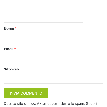
e
n
t
o
Nome
*
*
Email
*
Sito web
Questo sito utilizza Akismet per ridurre lo spam.
Scopri