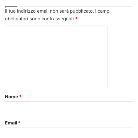
Il tuo indirizzo email non sarà pubblicato.
I campi
obbligatori sono contrassegnati
*
C
o
m
m
e
n
t
o
Nome
*
*
Email
*