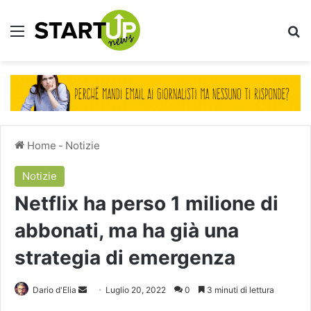
Menu
Ce
Home
-
Notizie
Notizie
Netflix ha perso 1 milione di
abbonati, ma ha già una
strategia di emergenza
Invia
Dario d'Elia
Luglio 20, 2022
0
3 minuti di lettura
un'email