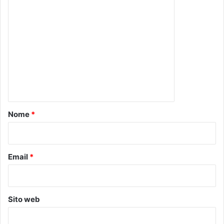
C
o
m
m
e
n
t
o
Nome
*
*
Email
*
Sito web