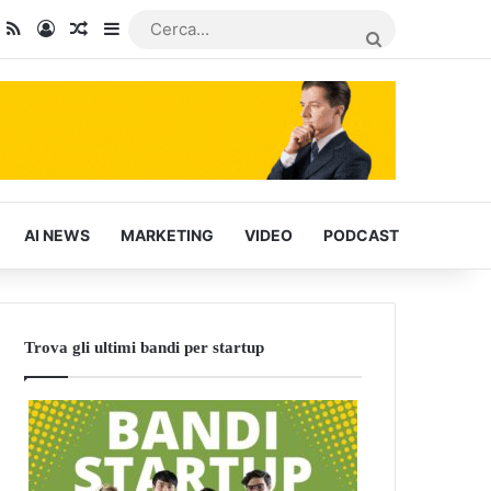
dIn
ou Tube
RSS
Accedi
Articoli Casuali
Barra laterale
CERCA...
AI NEWS
MARKETING
VIDEO
PODCAST
Trova gli ultimi bandi per startup