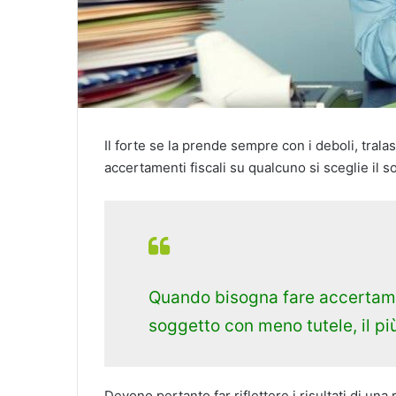
Il forte se la prende sempre con i deboli, trala
accertamenti fiscali su qualcuno si sceglie il s
Quando bisogna fare accertament
soggetto con meno tutele, il pi
Devono pertanto far riflettere i risultati di un