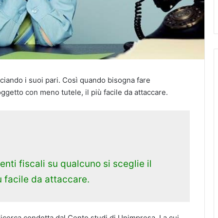
sciando i suoi pari. Così quando bisogna fare
oggetto con meno tutele, il più facile da attaccare.
i fiscali su qualcuno si sceglie il
ù facile da attaccare.
a ricerca condotta dal Cento studi di Unimpresa. La cui