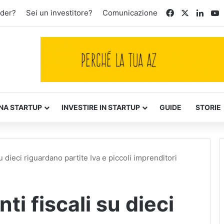
Facebook
X
Linke
Y
nder?
Sei un investitore?
Comunicazione
NA STARTUP
INVESTIRE IN STARTUP
GUIDE
STORIE
 dieci riguardano partite Iva e piccoli imprenditori
i fiscali su dieci