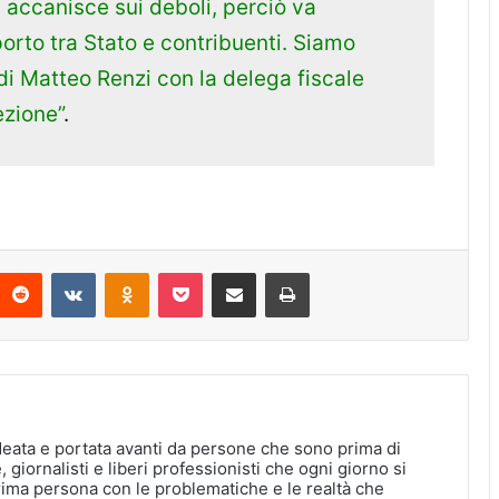
i accanisce sui deboli, perciò va
orto tra Stato e contribuenti. Siamo
di Matteo Renzi con la delega fiscale
ezione”
.
interest
Reddit
VKontakte
Odnoklassniki
Pocket
Condividi via Email
Stampa
deata e portata avanti da persone che sono prima di
, giornalisti e liberi professionisti che ogni giorno si
rima persona con le problematiche e le realtà che