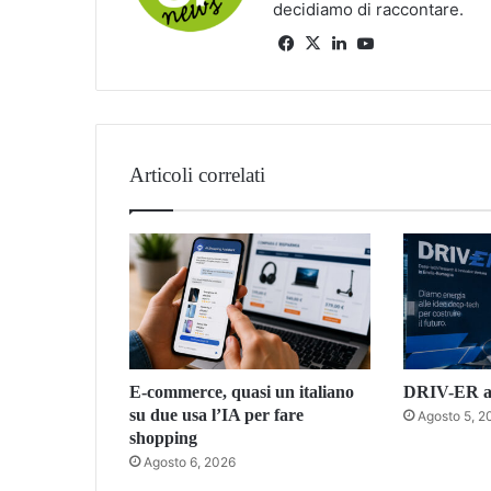
decidiamo di raccontare.
Facebook
X
LinkedIn
You
Tube
Articoli correlati
E-commerce, quasi un italiano
DRIV-ER ac
su due usa l’IA per fare
Agosto 5, 2
shopping
Agosto 6, 2026