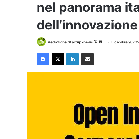
nel panorama ita
dell’innovazione
Follow
Invia
Redazione Startup-news
Dicembre 9, 20
on
un'email
Facebook
X
LinkedIn
Condividi via Email
X