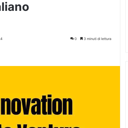
liano
24
0
3 minuti di lettura