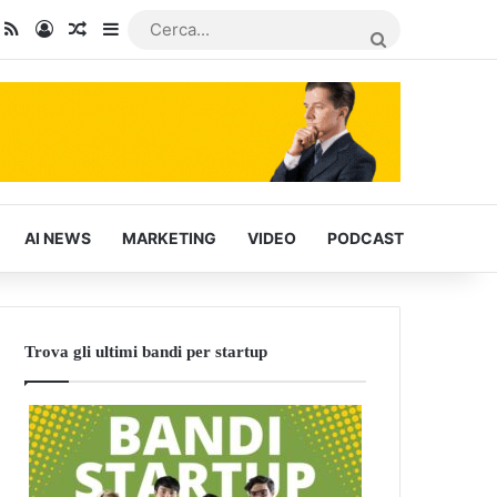
dIn
ou Tube
RSS
Accedi
Articoli Casuali
Barra laterale
CERCA...
AI NEWS
MARKETING
VIDEO
PODCAST
Trova gli ultimi bandi per startup