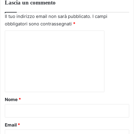
Lascia un commento
Il tuo indirizzo email non sarà pubblicato.
I campi
obbligatori sono contrassegnati
*
C
o
m
m
e
n
t
o
Nome
*
*
Email
*