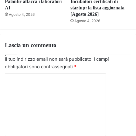
Palantir attacca i laboratori
Incubatori certificati di
AI
startup: la lista aggiornata
[Agosto 2026]
Agosto 4, 2026
Agosto 4, 2026
Lascia un commento
Il tuo indirizzo email non sarà pubblicato.
I campi
obbligatori sono contrassegnati
*
C
o
m
m
e
n
t