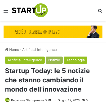
Menu
Ce
Home
-
Artificial Intelligence
Artificial Intelligence
Notizie
Tecnologia
Startup Today: le 5 notizie
che stanno cambiando il
mondo dell’innovazione
Follow
Invia
Redazione Startup-news
Giugno 29, 2026
0
on
un'email