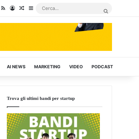
dIn
ou Tube
RSS
Accedi
Articoli Casuali
Barra laterale
CERCA...
AI NEWS
MARKETING
VIDEO
PODCAST
Trova gli ultimi bandi per startup