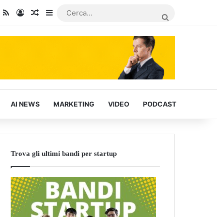
dIn
ou Tube
RSS
Accedi
Articoli Casuali
Barra laterale
CERCA...
AI NEWS
MARKETING
VIDEO
PODCAST
Trova gli ultimi bandi per startup