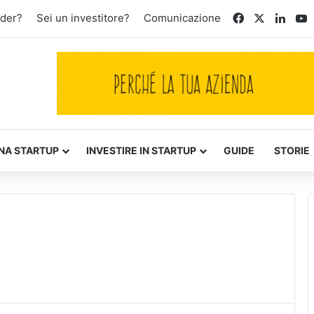
Facebook
X
Linke
Y
nder?
Sei un investitore?
Comunicazione
NA STARTUP
INVESTIRE IN STARTUP
GUIDE
STORIE