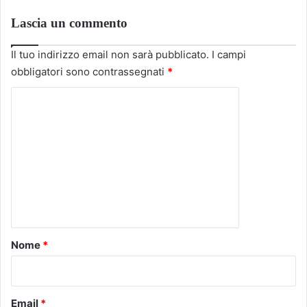
Lascia un commento
Il tuo indirizzo email non sarà pubblicato.
I campi
obbligatori sono contrassegnati
*
C
o
m
m
e
n
t
o
Nome
*
*
Email
*