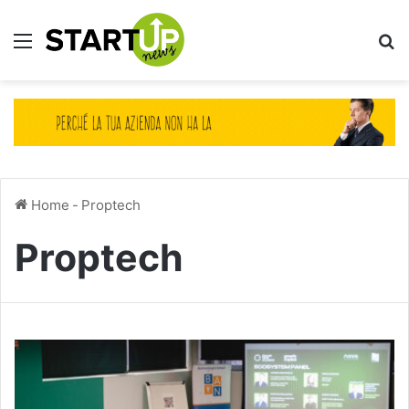
Menu
Ce
Home
-
Proptech
Proptech