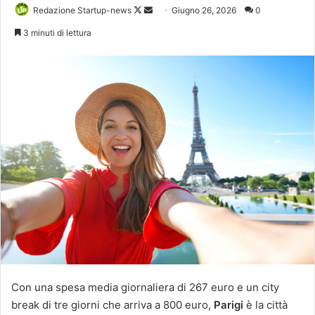
Follow
Invia
Redazione Startup-news
Giugno 26, 2026
0
on
un'email
3 minuti di lettura
X
Con una spesa media giornaliera di 267 euro e un city
break di tre giorni che arriva a 800 euro,
Parigi
è la città