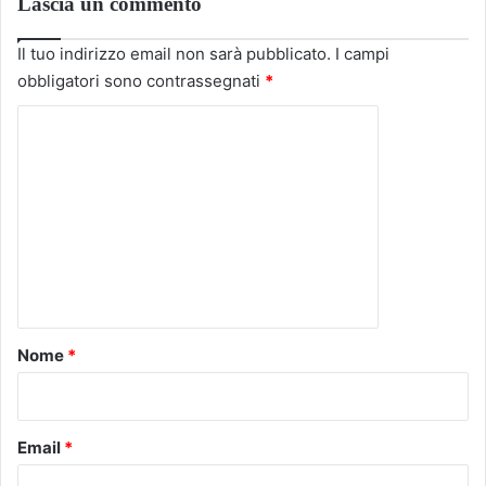
Lascia un commento
Il tuo indirizzo email non sarà pubblicato.
I campi
obbligatori sono contrassegnati
*
C
o
m
m
e
n
t
o
Nome
*
*
Email
*