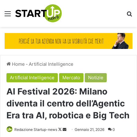
Menu
Ce
Home
-
Artificial Intelligence
Artificial Intelligence
Mercato
Notizie
AI Festival 2026: Milano
diventa il centro dell’Agentic
Era tra AI, robotica e Big Tech
Follow
Invia
Redazione Startup-news
Gennaio 21, 2026
0
on
un'email