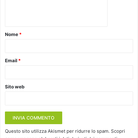
e
n
t
o
Nome
*
*
Email
*
Sito web
Questo sito utilizza Akismet per ridurre lo spam.
Scopri