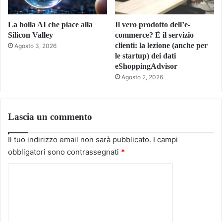
La bolla AI che piace alla
Il vero prodotto dell’e-
Silicon Valley
commerce? È il servizio
clienti: la lezione (anche per
Agosto 3, 2026
le startup) dei dati
eShoppingAdvisor
Agosto 2, 2026
Lascia un commento
Il tuo indirizzo email non sarà pubblicato.
I campi
obbligatori sono contrassegnati
*
C
o
m
m