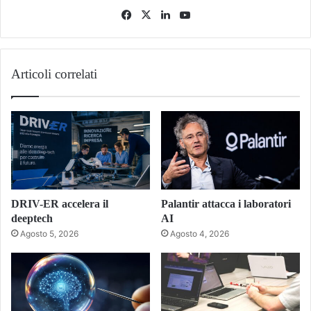
Facebook
X
LinkedIn
You
Tube
Articoli correlati
DRIV-ER accelera il
Palantir attacca i laboratori
deeptech
AI
Agosto 5, 2026
Agosto 4, 2026