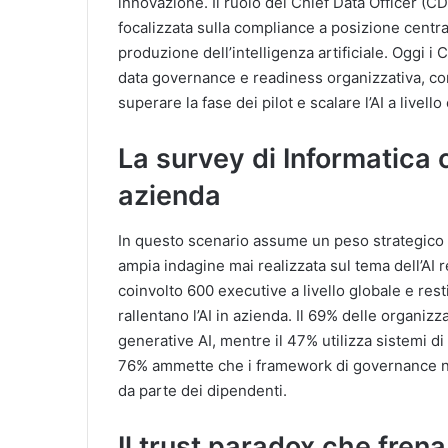
innovazione. Il ruolo del Chief Data Officer (
focalizzata sulla compliance a posizione centra
produzione dell’intelligenza artificiale. Oggi i
data governance e readiness organizzativa, con 
superare la fase dei pilot e scalare l’AI a livello
La survey di Informatica 
azienda
In questo scenario assume un peso strategico
ampia indagine mai realizzata sul tema dell’AI 
coinvolto 600 executive a livello globale e resti
rallentano l’AI in azienda. Il 69% delle organiz
generative AI, mentre il 47% utilizza sistemi di
76% ammette che i framework di governance non 
da parte dei dipendenti.
Il trust paradox che frena 