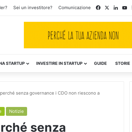
Facebook
X
Linked
Yo
der?
Sei un investitore?
Comunicazione
NA STARTUP
INVESTIRE IN STARTUP
GUIDE
STORIE
: perché senza governance i CDO non riescono a
e
Notizie
erché senza