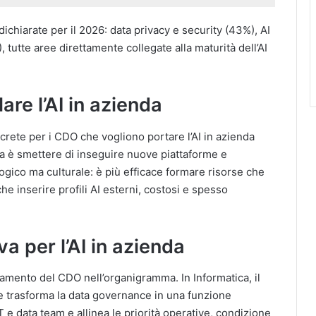
ichiarate per il 2026: data privacy e security (43%), AI
tutte aree direttamente collegate alla maturità dell’AI
are l’AI in azienda
crete per i CDO che vogliono portare l’AI in azienda
a è smettere di inseguire nuove piattaforme e
ogico ma culturale: è più efficace formare risorse che
e inserire profili AI esterni, costosi e spesso
a per l’AI in azienda
mento del CDO nell’organigramma. In Informatica, il
e trasforma la data governance in una funzione
T e data team e allinea le priorità operative, condizione