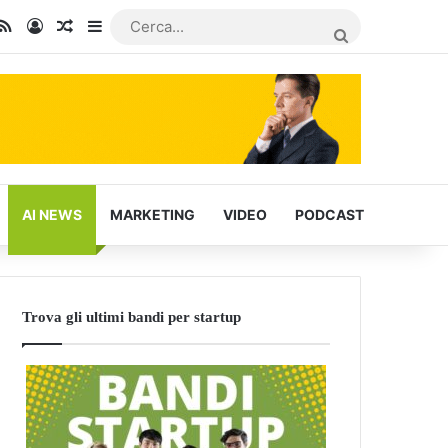
In
u Tube
RSS
Accedi
Articoli Casuali
Barra laterale
CERCA...
AI NEWS
MARKETING
VIDEO
PODCAST
Trova gli ultimi bandi per startup