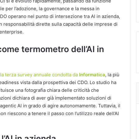
CDO) si è evoluto rapidamente, passando da funzione
le per l’adozione, la governance e la messa in
 CDO operano nel punto di intersezione tra AI in azienda,
responsabilità dirette sulla capacità delle imprese di
 enterprise.
come termometro dell’AI in
la terza survey annuale condotta da
Informatica
, la più
readiness vista dalla prospettiva dei CDO. Lo studio ha
tuisce una fotografia chiara delle criticità che
zazioni dichiara di aver già implementato soluzioni di
 agentic AI in grado di agire autonomamente. Tuttavia, il
riescono a tenere il passo con l’utilizzo reale dell’AI
l’AI in azienda