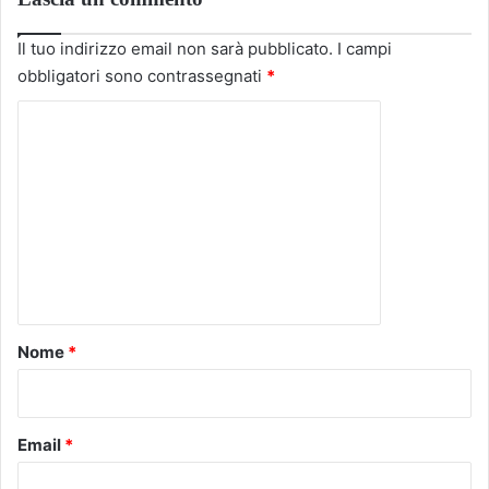
Il tuo indirizzo email non sarà pubblicato.
I campi
obbligatori sono contrassegnati
*
C
o
m
m
e
n
t
o
Nome
*
*
Email
*