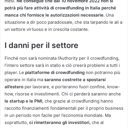
mesi.
Ne consegue che dal 10 novembre 2022 non si
potrà più fare attività di crowdfunding in Italia perché
manca chi fornisce le autorizzazioni necessarie.
Una
situazione a dir poco paradossale, che sta tarpando le ali a
un settore virtuoso e in crescita costante.
I danni per il settore
Finché non sarà nominata l’Authority per il crowdfunding,
l’intero settore sarà in stallo e ciò creerà problemi a tutti i
player. Le
piattaforme di crowdfunding
non potranno più
operare in Italia ma
saranno costrette a spostarsi
all’estero
per lavorare, e porteranno fuori confine, know-
how, risorse e investimenti. Chi ci perderà saranno anche
le startup e le PMI
, che grazie al crowdfunding hanno
raccolto finanziamenti fondamentali per il proprio business
in un periodo non facile per l’economia mondiale. Ma
soprattutto,
ci rimetteranno gli investitori,
che al