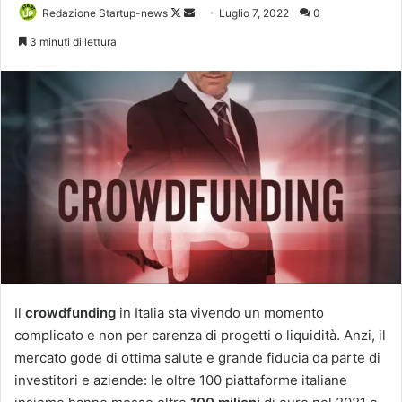
Follow
Invia
Redazione Startup-news
Luglio 7, 2022
0
on
un'email
3 minuti di lettura
X
Il
crowdfunding
in Italia sta vivendo un momento
complicato e non per carenza di progetti o liquidità. Anzi, il
mercato gode di ottima salute e grande fiducia da parte di
investitori e aziende: le oltre 100 piattaforme italiane