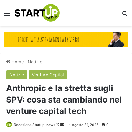
Menu
Ce
Home
-
Notizie
Notizie
Venture Capital
Anthropic e la stretta sugli
SPV: cosa sta cambiando nel
venture capital tech
Follow
Invia
Redazione Startup-news
Agosto 31, 2025
0
on
un'email