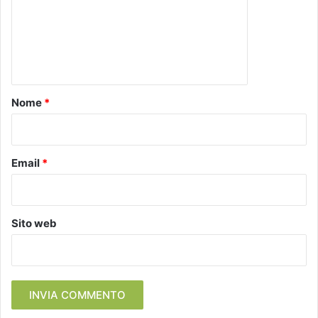
m
e
n
t
o
Nome
*
*
Email
*
Sito web