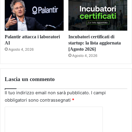
Palantir attacca i laboratori
Incubatori certificati di
AI
startup: la lista aggiornata
[Agosto 2026]
Agosto 4, 2026
Agosto 4, 2026
Lascia un commento
Il tuo indirizzo email non sarà pubblicato.
I campi
obbligatori sono contrassegnati
*
C
o
m