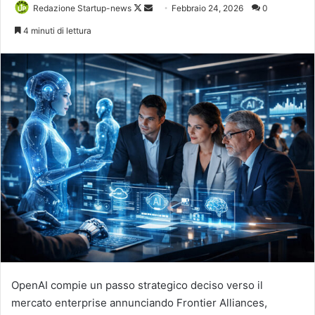
Follow
Invia
Redazione Startup-news
Febbraio 24, 2026
0
on
un'email
4 minuti di lettura
X
OpenAI
compie un passo strategico deciso verso il
mercato enterprise annunciando Frontier Alliances,