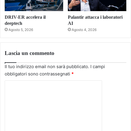
DRIV-ER accelera il
Palantir attacca i laboratori
deeptech
AI
Agosto 5, 2026
Agosto 4, 2026
Lascia un commento
Il tuo indirizzo email non sarà pubblicato.
I campi
obbligatori sono contrassegnati
*
C
o
m
m
e
n