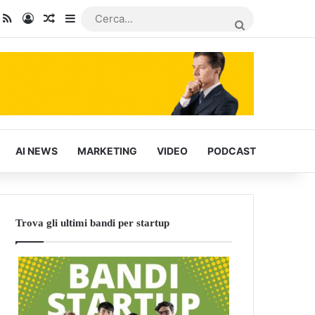
dIn
ou Tube
RSS
Accedi
Articoli Casuali
Barra laterale
CERCA...
AI NEWS
MARKETING
VIDEO
PODCAST
Trova gli ultimi bandi per startup