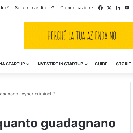
Facebook
X
Linke
Y
der?
Sei un investitore?
Comunicazione
NA STARTUP
INVESTIRE IN STARTUP
GUIDE
STORIE
dagnano i cyber criminali?
 quanto guadagnano