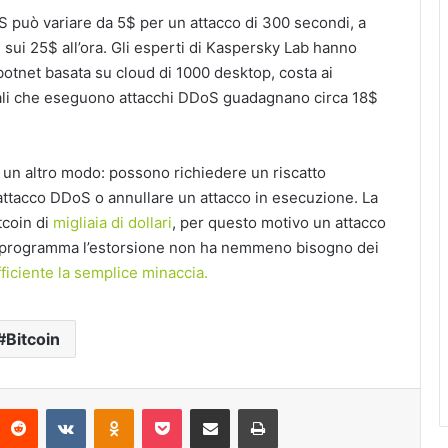
oS può variare da 5$ per un attacco di 300 secondi, a
 sui 25$ all’ora. Gli esperti di Kaspersky Lab hanno
otnet basata su cloud di 1000 desktop, costa ai
inali che eseguono attacchi DDoS guadagnano circa 18$
 un altro modo: possono richiedere un riscatto
 attacco DDoS o annullare un attacco in esecuzione. La
coin di
migliaia di dollari
, per questo motivo un attacco
chi programma l’estorsione non ha nemmeno bisogno dei
fficiente la semplice minaccia.
Bitcoin
interest
Reddit
VKontakte
Odnoklassniki
Pocket
Condividi via Email
Stampa