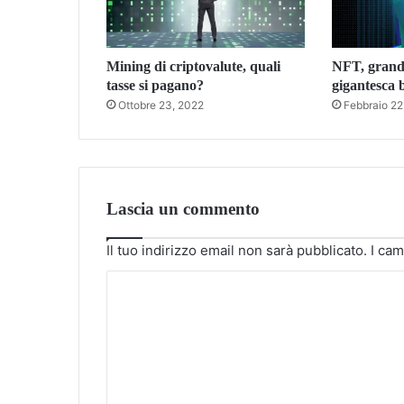
Mining di criptovalute, quali
NFT, grand
tasse si pagano?
gigantesca 
Ottobre 23, 2022
Febbraio 22
Lascia un commento
Il tuo indirizzo email non sarà pubblicato.
I cam
C
o
m
m
e