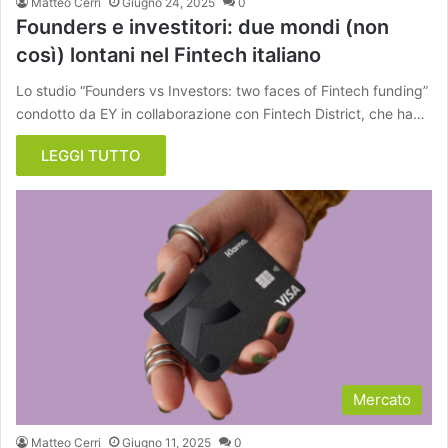
Matteo Cerri
Giugno 24, 2025
0
Founders e investitori: due mondi (non
così) lontani nel Fintech italiano
Lo studio “Founders vs Investors: two faces of Fintech funding”
condotto da EY in collaborazione con Fintech District, che ha…
LEGGI TUTTO
Mercato
Matteo Cerri
Giugno 11, 2025
0