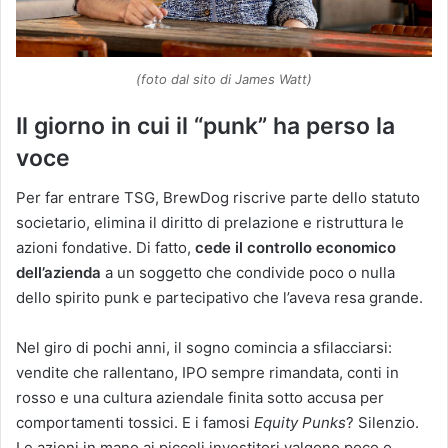
(foto dal sito di James Watt)
Il giorno in cui il “punk” ha perso la
voce
Per far entrare TSG, BrewDog riscrive parte dello statuto
societario, elimina il diritto di prelazione e ristruttura le
azioni fondative. Di fatto,
cede il controllo economico
dell’azienda
a un soggetto che condivide poco o nulla
dello spirito punk e partecipativo che l’aveva resa grande.
Nel giro di pochi anni, il sogno comincia a sfilacciarsi:
vendite che rallentano, IPO sempre rimandata, conti in
rosso e una cultura aziendale finita sotto accusa per
comportamenti tossici. E i famosi
Equity Punks
? Silenzio.
Le azioni in mano ai piccoli investitori valgono poco o