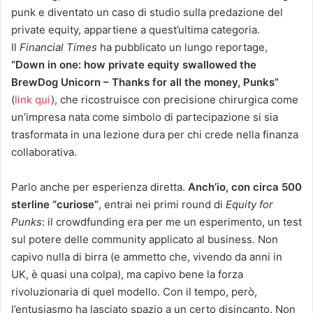
punk e diventato un caso di studio sulla predazione del
private equity, appartiene a quest’ultima categoria.
Il
Financial Times
ha pubblicato un lungo reportage,
“Down in one: how private equity swallowed the
BrewDog Unicorn – Thanks for all the money, Punks”
(
link qui
), che ricostruisce con precisione chirurgica come
un’impresa nata come simbolo di partecipazione si sia
trasformata in una lezione dura per chi crede nella finanza
collaborativa.
Parlo anche per esperienza diretta.
Anch’io, con circa 500
sterline “curiose”
, entrai nei primi round di
Equity for
Punks
: il crowdfunding era per me un esperimento, un test
sul potere delle community applicato al business. Non
capivo nulla di birra (e ammetto che, vivendo da anni in
UK, è quasi una colpa), ma capivo bene la forza
rivoluzionaria di quel modello. Con il tempo, però,
l’entusiasmo ha lasciato spazio a un certo disincanto. Non