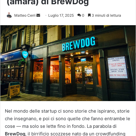
(amara) di BrewDog
Invia
Matteo Cerri
Luglio 17, 2025
0
3 minuti di lettura
un'email
Nel mondo delle startup ci sono storie che ispirano, storie
che insegnano, e poi ci sono quelle che fanno entrambe le
cose — ma solo se lette fino in fondo. La parabola di
BrewDog
, il birrificio scozzese nato da un crowdfunding