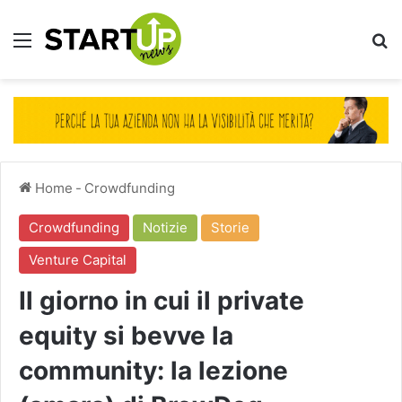
Menu
Ce
Home
-
Crowdfunding
Crowdfunding
Notizie
Storie
Venture Capital
Il giorno in cui il private
equity si bevve la
community: la lezione