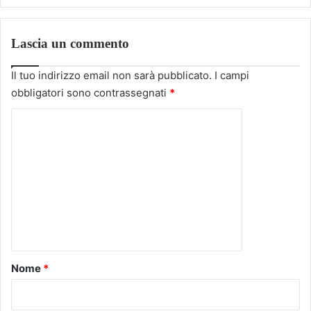
Lascia un commento
Il tuo indirizzo email non sarà pubblicato.
I campi
obbligatori sono contrassegnati
*
C
o
m
m
e
n
t
o
Nome
*
*