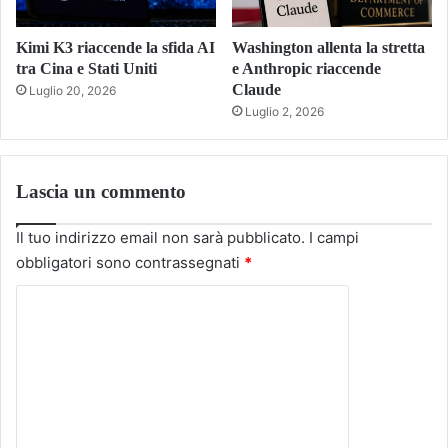
Kimi K3 riaccende la sfida AI
Washington allenta la stretta
tra Cina e Stati Uniti
e Anthropic riaccende
Claude
Luglio 20, 2026
Luglio 2, 2026
Lascia un commento
Il tuo indirizzo email non sarà pubblicato.
I campi
obbligatori sono contrassegnati
*
C
o
m
m
e