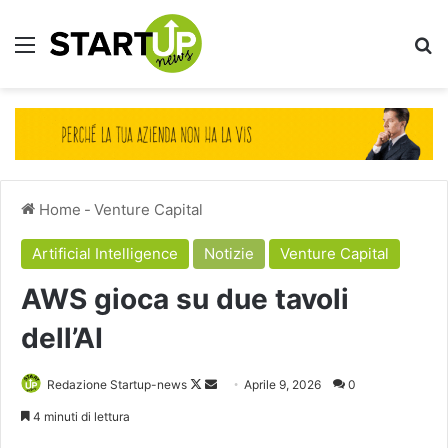
Menu
Ce
Home
-
Venture Capital
Artificial Intelligence
Notizie
Venture Capital
AWS gioca su due tavoli
dell’AI
Follow
Invia
Redazione Startup-news
Aprile 9, 2026
0
on
un'email
4 minuti di lettura
X