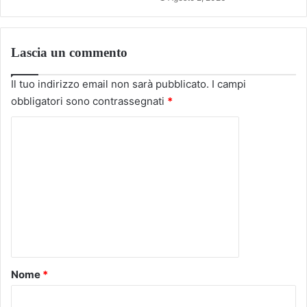
Lascia un commento
Il tuo indirizzo email non sarà pubblicato.
I campi
obbligatori sono contrassegnati
*
C
o
m
m
e
n
t
o
Nome
*
*