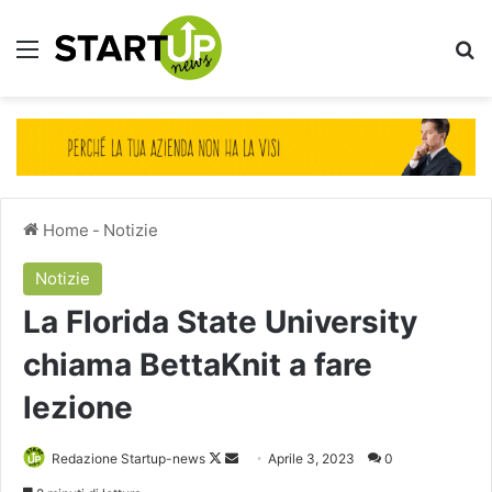
Menu
Ce
Home
-
Notizie
Notizie
La Florida State University
chiama BettaKnit a fare
lezione
Follow
Invia
Redazione Startup-news
Aprile 3, 2023
0
on
un'email