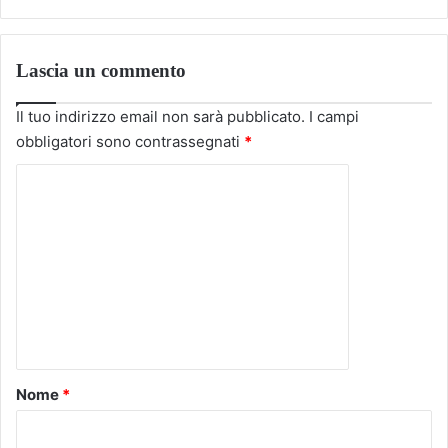
Lascia un commento
Il tuo indirizzo email non sarà pubblicato.
I campi
obbligatori sono contrassegnati
*
C
o
m
m
e
n
t
o
Nome
*
*