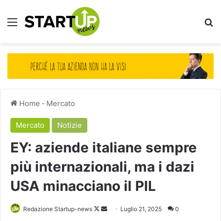
Menu
Ce
Home
-
Mercato
Mercato
Notizie
EY: aziende italiane sempre
più internazionali, ma i dazi
USA minacciano il PIL
Follow
Invia
Redazione Startup-news
Luglio 21, 2025
0
on
un'email