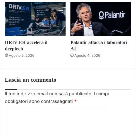
DRIV-ER accelera il
Palantir attacca i laboratori
deeptech
AI
Agosto 5, 2026
Agosto 4, 2026
Lascia un commento
Il tuo indirizzo email non sarà pubblicato.
I campi
obbligatori sono contrassegnati
*
C
o
m