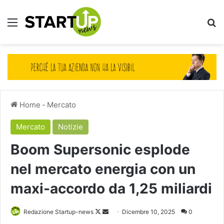
Menu
Ce
Home
-
Mercato
Mercato
Notizie
Boom Supersonic esplode
nel mercato energia con un
maxi-accordo da 1,25 miliardi
Follow
Invia
Redazione Startup-news
Dicembre 10, 2025
0
on
un'email