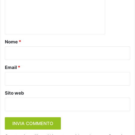
m
e
n
t
o
Nome
*
*
Email
*
Sito web