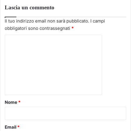
Lascia un commento
Il tuo indirizzo email non sarà pubblicato.
I campi
obbligatori sono contrassegnati
*
C
o
m
m
e
n
t
o
Nome
*
*
Email
*