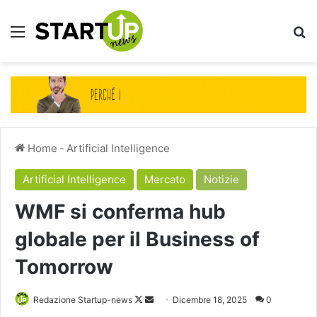
Menu
Ce
Home
-
Artificial Intelligence
Artificial Intelligence
Mercato
Notizie
WMF si conferma hub
globale per il Business of
Tomorrow
Follow
Invia
Redazione Startup-news
Dicembre 18, 2025
0
on
un'email