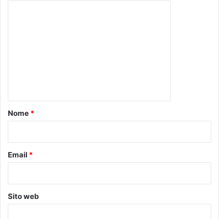
C
o
m
m
e
n
t
o
Nome
*
*
Email
*
Sito web