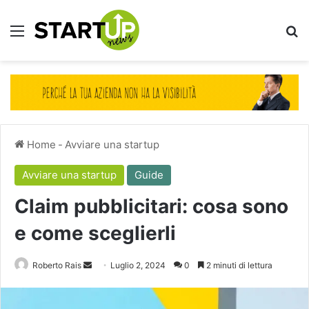
Menu
Ce
Home
-
Avviare una startup
Avviare una startup
Guide
Claim pubblicitari: cosa sono
e come sceglierli
Invia
Roberto Rais
Luglio 2, 2024
0
2 minuti di lettura
un'email