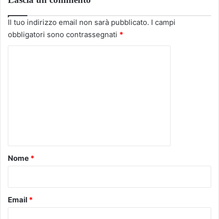
Il tuo indirizzo email non sarà pubblicato.
I campi
obbligatori sono contrassegnati
*
C
o
m
m
e
n
t
o
Nome
*
*
Email
*