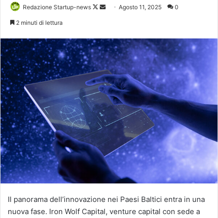
Follow
Invia
Redazione Startup-news
Agosto 11, 2025
0
on
un'email
2 minuti di lettura
X
Il panorama dell’innovazione nei Paesi Baltici entra in una
nuova fase. Iron Wolf Capital, venture capital con sede a