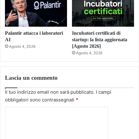
Palantir attacca i laboratori
Incubatori certificati di
AI
startup: la lista aggiornata
[Agosto 2026]
Agosto 4, 2026
Agosto 4, 2026
Lascia un commento
Il tuo indirizzo email non sarà pubblicato.
I campi
obbligatori sono contrassegnati
*
C
o
m