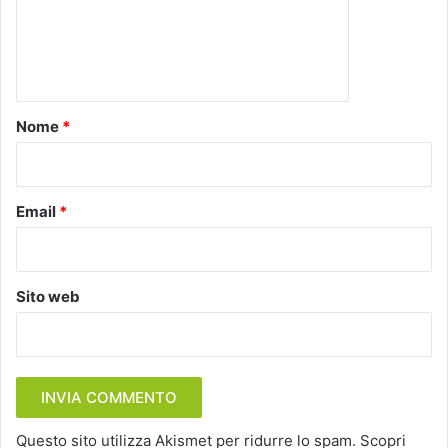
m
e
n
t
o
Nome
*
*
Email
*
Sito web
Questo sito utilizza Akismet per ridurre lo spam.
Scopri