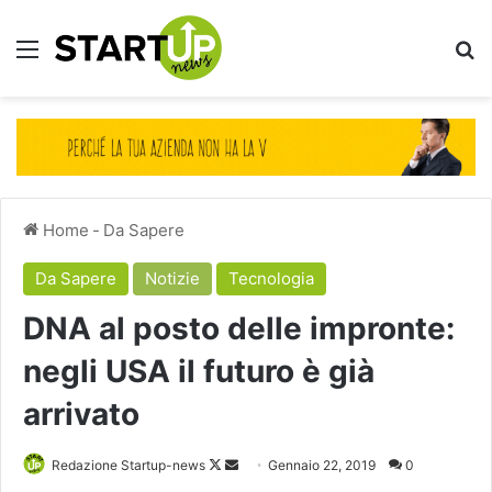
Menu
Ce
Home
-
Da Sapere
Da Sapere
Notizie
Tecnologia
DNA al posto delle impronte:
negli USA il futuro è già
arrivato
Follow
Invia
Redazione Startup-news
Gennaio 22, 2019
0
on
un'email