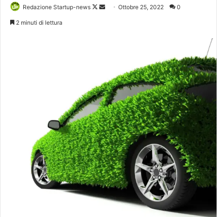
Follow
Invia
Redazione Startup-news
Ottobre 25, 2022
0
on
un'email
2 minuti di lettura
X