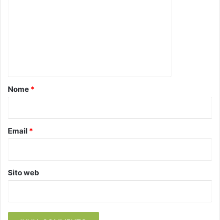
m
m
e
n
t
o
Nome
*
*
Email
*
Sito web