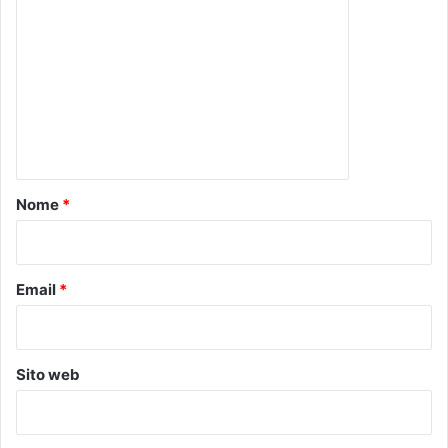
o
m
m
e
n
t
o
Nome
*
*
Email
*
Sito web