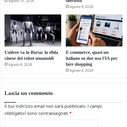
filorussa
Agosto 10, 2026
Agosto 9, 2026
Unitree va in Borsa: la sfida
E-commerce, quasi un
cinese dei robot umanoidi
italiano su due usa l’IA per
fare shopping
Agosto 8, 2026
Agosto 6, 2026
Lascia un commento
Il tuo indirizzo email non sarà pubblicato.
I campi
obbligatori sono contrassegnati
*
C