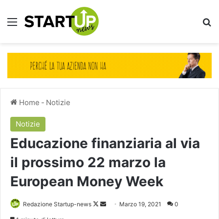
Menu
Ce
Home
-
Notizie
Notizie
Educazione finanziaria al via
il prossimo 22 marzo la
European Money Week
Follow
Invia
Redazione Startup-news
Marzo 19, 2021
0
on
un'email