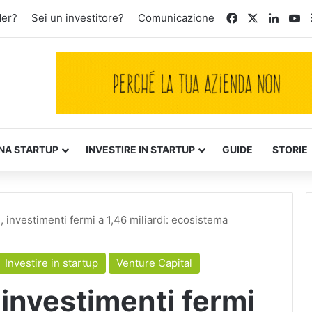
Facebook
X
Linked
Yo
der?
Sei un investitore?
Comunicazione
NA STARTUP
INVESTIRE IN STARTUP
GUIDE
STORIE
e, investimenti fermi a 1,46 miliardi: ecosistema
Investire in startup
Venture Capital
 investimenti fermi