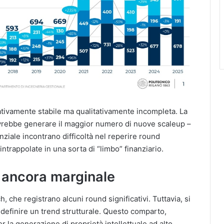
ativamente stabile ma qualitativamente incompleta. La
ovrebbe generare il maggior numero di nuove scaleup –
nziale incontrano difficoltà nel reperire round
intrappolate in una sorta di “limbo” finanziario.
 ancora marginale
, che registrano alcuni round significativi. Tuttavia, si
er definire un trend strutturale. Questo comparto,
er la generazione di proprietà intellettuale ad alto