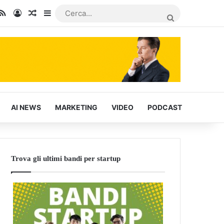
In
u Tube
RSS
Accedi
Articoli Casuali
Barra laterale
CERCA...
AI NEWS
MARKETING
VIDEO
PODCAST
Trova gli ultimi bandi per startup