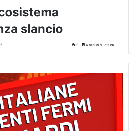
 ecosistema
nza slancio
25
0
4 minuti di lettura