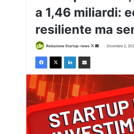
a 1,46 miliardi:
resiliente ma se
Follow
Invia
Redazione Startup-news
Dicembre 2, 20
on
un'email
Facebook
X
LinkedIn
Condividi via Email
X