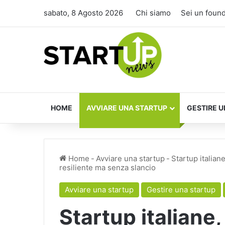
sabato, 8 Agosto 2026
Chi siamo
Sei un foun
HOME
AVVIARE UNA STARTUP
GESTIRE U
Home
-
Avviare una startup
-
Startup italian
resiliente ma senza slancio
Avviare una startup
Gestire una startup
Startup italiane,