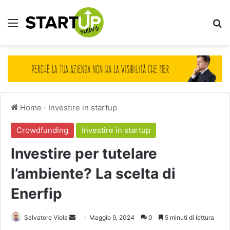
Menu
Ce
Home
-
Investire in startup
Crowdfunding
Investire in startup
Investire per tutelare
l’ambiente? La scelta di
Enerfip
Invia
Salvatore Viola
Maggio 9, 2024
0
5 minuti di lettura
un'email