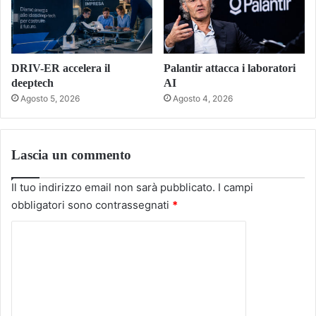
DRIV-ER accelera il
Palantir attacca i laboratori
deeptech
AI
Agosto 5, 2026
Agosto 4, 2026
Lascia un commento
Il tuo indirizzo email non sarà pubblicato.
I campi
obbligatori sono contrassegnati
*
C
o
m
m
e