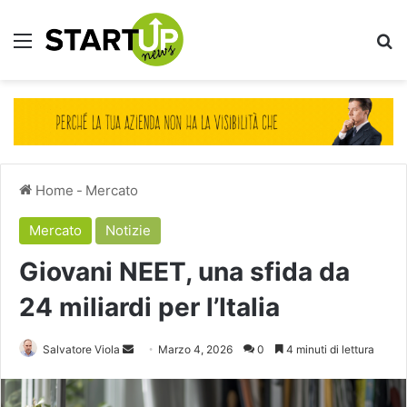
Menu
Ce
Home
-
Mercato
Mercato
Notizie
Giovani NEET, una sfida da
24 miliardi per l’Italia
Invia
Salvatore Viola
Marzo 4, 2026
0
4 minuti di lettura
un'email