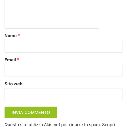
e
n
t
o
Nome
*
*
Email
*
Sito web
Questo sito utilizza Akismet per ridurre lo spam.
Scopri