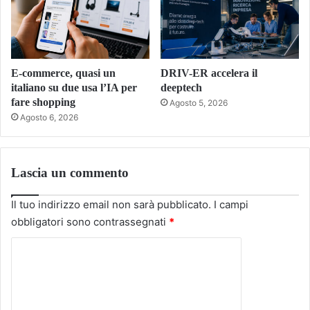
E-commerce, quasi un
DRIV-ER accelera il
italiano su due usa l’IA per
deeptech
fare shopping
Agosto 5, 2026
Agosto 6, 2026
Lascia un commento
Il tuo indirizzo email non sarà pubblicato.
I campi
obbligatori sono contrassegnati
*
C
o
m
m