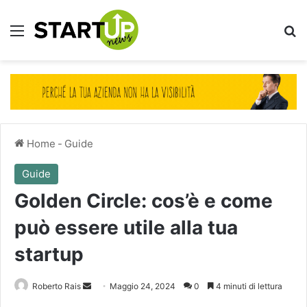
Menu
Ce
Home
-
Guide
Guide
Golden Circle: cos’è e come
può essere utile alla tua
startup
Invia
Roberto Rais
Maggio 24, 2024
0
4 minuti di lettura
un'email