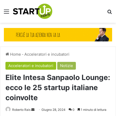
Menu
Ce
Home
-
Acceleratori e incubatori
Acceleratori e incubatori
Notizie
Elite Intesa Sanpaolo Lounge:
ecco le 25 startup italiane
coinvolte
Invia
Roberto Rais
Giugno 28, 2024
0
1 minuto di lettura
un'email