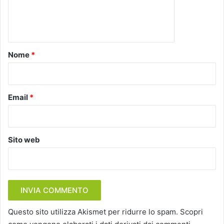
e
n
t
o
Nome
*
*
Email
*
Sito web
Questo sito utilizza Akismet per ridurre lo spam.
Scopri