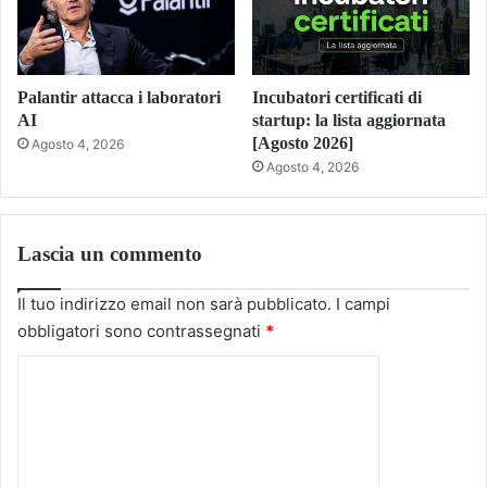
Palantir attacca i laboratori
Incubatori certificati di
AI
startup: la lista aggiornata
[Agosto 2026]
Agosto 4, 2026
Agosto 4, 2026
Lascia un commento
Il tuo indirizzo email non sarà pubblicato.
I campi
obbligatori sono contrassegnati
*
C
o
m
m