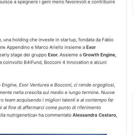
uisce a spegnere i geni meno favorevoli e contribuire
e
, una holding che investe in startup, fondata da Fabio
ele Appendino e Marco Ariello insieme a
Exor
 early stage del gruppo
Exor.
Assieme a
Growth Engine,
ha coinvolto B4iFund, Bocconi 4 Innovation e alcuni
h Engine, Exor Ventures e Bocconi, ci rende orgogliosi,
ente nella crescita sul medio e lungo termine. Nuove
ro team acquisendo i migliori talenti e al contempo far
mi al fine di affermarci come punto di riferimento
ella nutrigenetica»
ha commentato
Alessandra Cestaro,