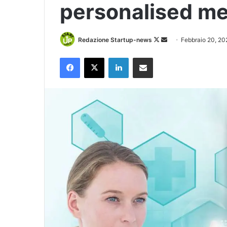
personalised me
Follow
Invia
Redazione Startup-news
Febbraio 20, 20
on
un'email
Facebook
X
LinkedIn
Condividi via Email
X