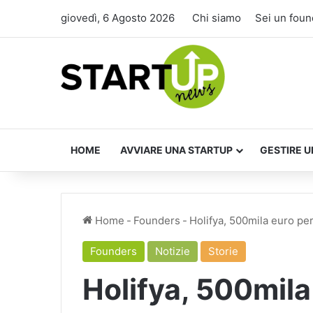
giovedì, 6 Agosto 2026
Chi siamo
Sei un foun
HOME
AVVIARE UNA STARTUP
GESTIRE U
Home
-
Founders
-
Holifya, 500mila euro pe
Founders
Notizie
Storie
Holifya, 500mila