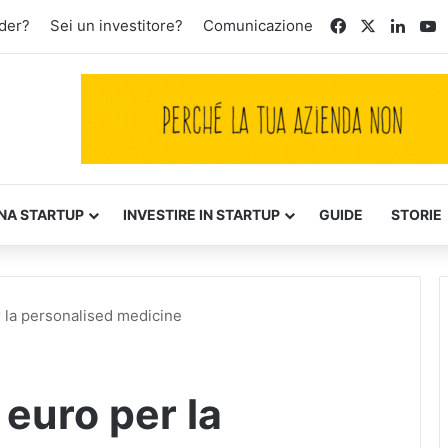
Facebook
X
Linke
Y
der?
Sei un investitore?
Comunicazione
NA STARTUP
INVESTIRE IN STARTUP
GUIDE
STORIE
r la personalised medicine
 euro per la