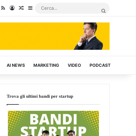
dIn
ou Tube
RSS
Accedi
Articoli Casuali
Barra laterale
CERCA...
AI NEWS
MARKETING
VIDEO
PODCAST
Trova gli ultimi bandi per startup