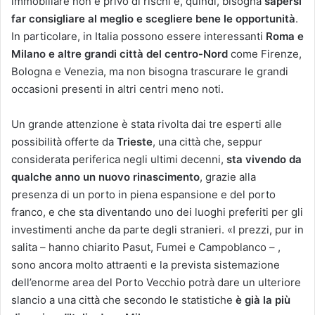
immobiliare non è privo di rischi e, quindi, bisogna
sapersi
far consigliare al meglio e scegliere bene le opportunità
.
In particolare, in Italia possono essere interessanti
Roma e
Milano e altre grandi città del centro-Nord
come Firenze,
Bologna e Venezia, ma non bisogna trascurare le grandi
occasioni presenti in altri centri meno noti.
Un grande attenzione è stata rivolta dai tre esperti alle
possibilità offerte da
Trieste
, una città che, seppur
considerata periferica negli ultimi decenni,
sta vivendo da
qualche anno un nuovo rinascimento
, grazie alla
presenza di un porto in piena espansione e del porto
franco, e che sta diventando uno dei luoghi preferiti per gli
investimenti anche da parte degli stranieri. «I prezzi, pur in
salita – hanno chiarito Pasut, Fumei e Campoblanco – ,
sono ancora molto attraenti e la prevista sistemazione
dell’enorme area del Porto Vecchio potrà dare un ulteriore
slancio a una città che secondo le statistiche
è già la più