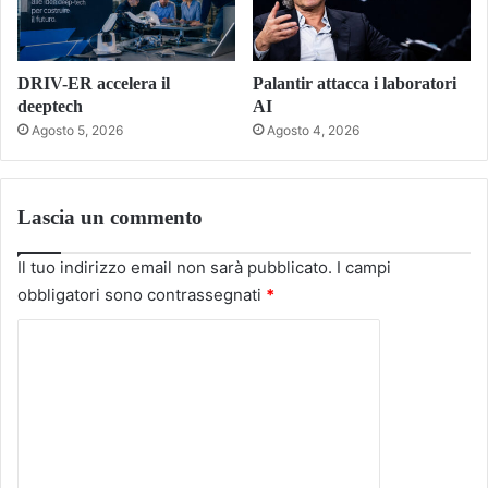
DRIV-ER accelera il
Palantir attacca i laboratori
deeptech
AI
Agosto 5, 2026
Agosto 4, 2026
Lascia un commento
Il tuo indirizzo email non sarà pubblicato.
I campi
obbligatori sono contrassegnati
*
C
o
m
m
e