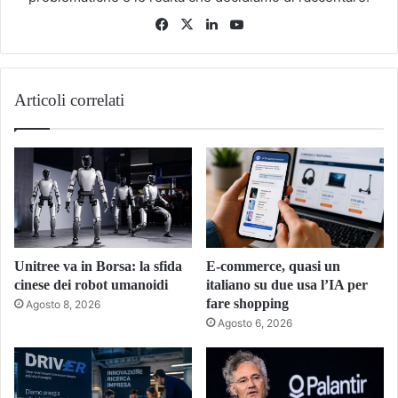
Facebook
X
LinkedIn
You
Tube
Articoli correlati
Unitree va in Borsa: la sfida
E-commerce, quasi un
cinese dei robot umanoidi
italiano su due usa l’IA per
fare shopping
Agosto 8, 2026
Agosto 6, 2026