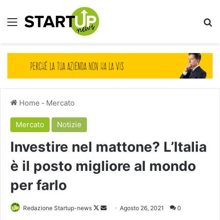
Menu
Ce
Home
-
Mercato
Mercato
Notizie
Investire nel mattone? L’Italia
è il posto migliore al mondo
per farlo
Follow
Invia
Redazione Startup-news
Agosto 26, 2021
0
on
un'email