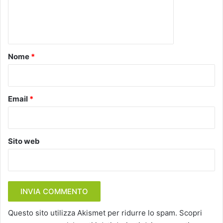
e
n
t
o
Nome
*
*
Email
*
Sito web
Questo sito utilizza Akismet per ridurre lo spam.
Scopri