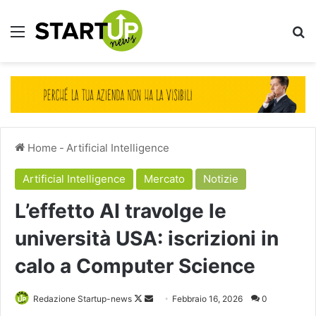
Menu
Ce
Home
-
Artificial Intelligence
Artificial Intelligence
Mercato
Notizie
L’effetto AI travolge le
università USA: iscrizioni in
calo a Computer Science
Follow
Invia
Redazione Startup-news
Febbraio 16, 2026
0
on
un'email