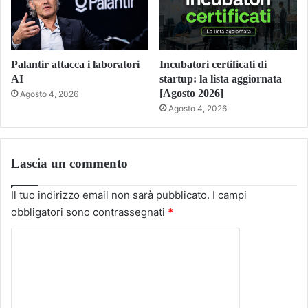
Palantir attacca i laboratori
Incubatori certificati di
AI
startup: la lista aggiornata
[Agosto 2026]
Agosto 4, 2026
Agosto 4, 2026
Lascia un commento
Il tuo indirizzo email non sarà pubblicato.
I campi
obbligatori sono contrassegnati
*
C
o
m
m