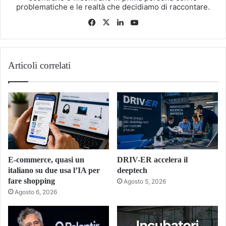
problematiche e le realtà che decidiamo di raccontare.
Facebook
X
LinkedIn
You
Tube
Articoli correlati
E-commerce, quasi un
DRIV-ER accelera il
italiano su due usa l’IA per
deeptech
fare shopping
Agosto 5, 2026
Agosto 6, 2026