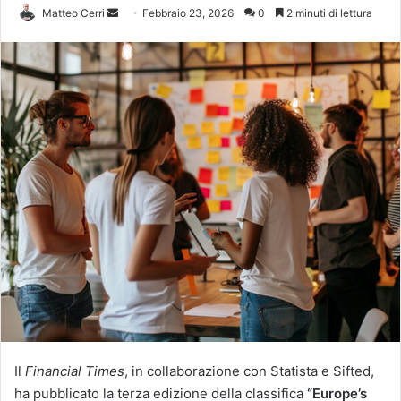
Invia
Matteo Cerri
Febbraio 23, 2026
0
2 minuti di lettura
un'email
Il
Financial Times
, in collaborazione con Statista e Sifted,
ha pubblicato la terza edizione della classifica
“Europe’s