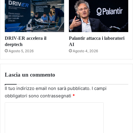
DRIV-ER accelera il
Palantir attacca i laboratori
deeptech
AI
Agosto 5, 2026
Agosto 4, 2026
Lascia un commento
Il tuo indirizzo email non sarà pubblicato.
I campi
obbligatori sono contrassegnati
*
C
o
m