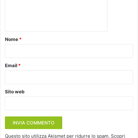
m
e
n
t
o
Nome
*
*
Email
*
Sito web
Questo sito utilizza Akismet per ridurre lo spam.
Scopri